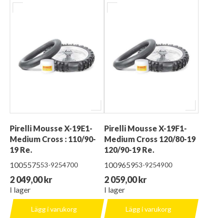
Pirelli Mousse X-19E1-
Pirelli Mousse X-19F1-
Medium Cross : 110/90-
Medium Cross 120/80-19
19 Re.
120/90-19 Re.
1005575
1009659
53-9254700
53-9254900
2 049,00 kr
2 059,00 kr
I lager
I lager
Lägg i varukorg
Lägg i varukorg