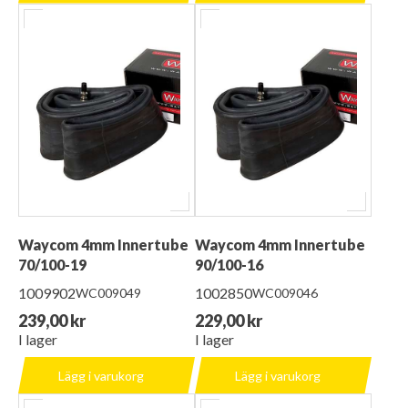
Waycom 4mm Innertube
Waycom 4mm Innertube
70/100-19
90/100-16
1009902
1002850
WC009049
WC009046
239,00 kr
229,00 kr
I lager
I lager
Lägg i varukorg
Lägg i varukorg