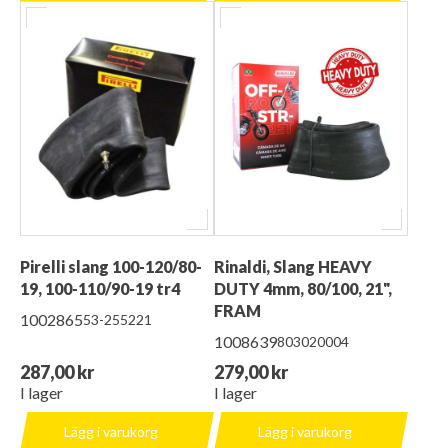
Pirelli slang 100-120/80-
Rinaldi, Slang HEAVY
19, 100-110/90-19 tr4
DUTY 4mm, 80/100, 21",
FRAM
1002865
53-255221
1008639
803020004
287,00 kr
279,00 kr
I lager
I lager
Lägg i varukorg
Lägg i varukorg