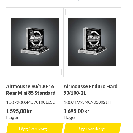
Airmousse 90/100-16
Airmousse Enduro Hard
Rear Mini 85 Standard
90/100-21
1007200
1007199
SMC9010016SD
SMC9010021H
1 595,00 kr
1 695,00 kr
I lager
I lager
Lägg i varukorg
Lägg i varukorg