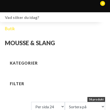
0
WEBSHOP
Butik
FORDON I LAGER
MOUSSE & SLANG
SPRÄNGSKISSER
VERKSTAD
KATEGORIER
VÅRA BRANDS
KONTAKT
FILTER
58 produkt