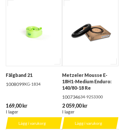
Fälgband 21
Metzeler Mousse E-
18H1-Medium Enduro:
1008099
XG-1834
140/80-18 Re
1007346
34-9253300
169,00 kr
2 059,00 kr
I lager
I lager
Lägg i varukorg
Lägg i varukorg