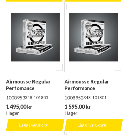
Airmousse Regular
Airmousse Regular
Perfomance
Performance
1008953
1008952
348-101803
348-101801
1 495,00 kr
1 595,00 kr
I lager
I lager
Lägg i varukorg
Lägg i varukorg