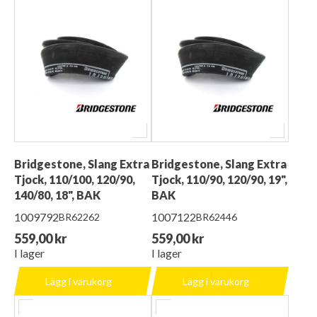
Bridgestone, Slang Extra
Bridgestone, Slang Extra
Tjock, 110/100, 120/90,
Tjock, 110/90, 120/90, 19",
140/80, 18", BAK
BAK
1009792
1007122
BR62262
BR62446
559,00 kr
559,00 kr
I lager
I lager
Lägg i varukorg
Lägg i varukorg