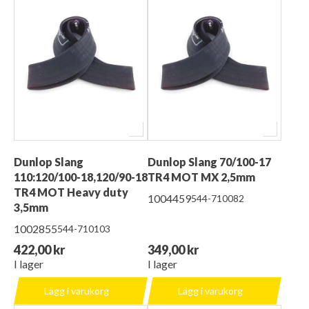
Dunlop Slang
Dunlop Slang 70/100-17
110:120/100-18,120/90-18
TR4 MOT MX 2,5mm
TR4 MOT Heavy duty
1004459
544-710082
3,5mm
1002855
544-710103
422,00 kr
349,00 kr
I lager
I lager
Lägg i varukorg
Lägg i varukorg