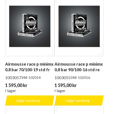
Airmousse race p minimx
Airmousse race p minimx
0,8 bar 70/100-19 std fr
0,8 bar 90/100-16 std re
1003057
1003055
348-102014
348-102016
1 595,00 kr
1 595,00 kr
I lager
I lager
Lägg i varukorg
Lägg i varukorg