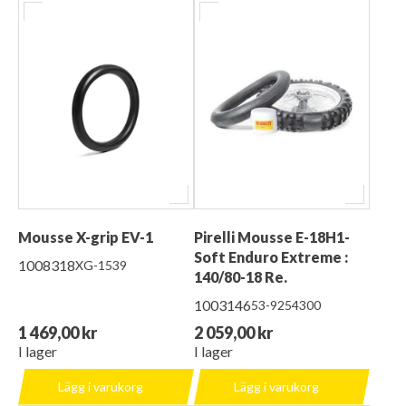
Mousse X-grip EV-1
Pirelli Mousse E-18H1-
Soft Enduro Extreme :
1008318
XG-1539
140/80-18 Re.
1003146
53-9254300
1 469,00 kr
2 059,00 kr
I lager
I lager
Lägg i varukorg
Lägg i varukorg