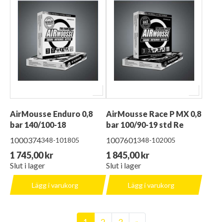
AirMousse Enduro 0,8
AirMousse Race P MX 0,8
bar 140/100-18
bar 100/90-19 std Re
1000374
1007601
348-101805
348-102005
1 745,00 kr
1 845,00 kr
Slut i lager
Slut i lager
Lägg i varukorg
Lägg i varukorg