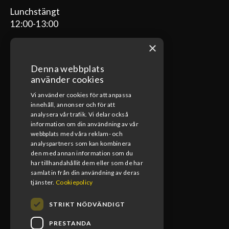
Lunchstängt
12:00-13:00
×
Denna webbplats
ÖPPETTIDER VERKSTAD
använder cookies
Vi använder cookies för att anpassa
Måndag-Fredag
innehåll, annonser och för att
08:00-17:00
analysera vår trafik. Vi delar också
information om din användning av vår
Lunchstängt
webbplats med våra reklam- och
12:00-13:00
analyspartners som kan kombinera
den med annan information som du
har tillhandahållit dem eller som de har
samlat in från din användning av deras
tjänster.
Cookiepolicy
STRIKT NÖDVÄNDIGT
PRESTANDA