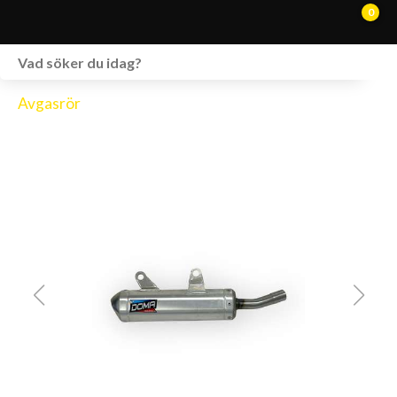
0
WEBSHOP
Avgasrör
FORDON I LAGER
SPRÄNGSKISSER
VERKSTAD
VÅRA BRANDS
KONTAKT