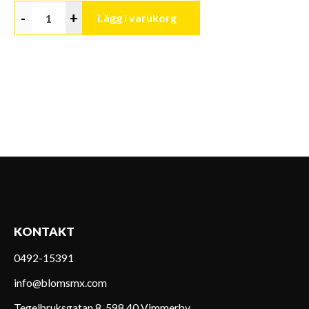
-
+
Lägg i varukorg
KONTAKT
0492-15391
info@blomsmx.com
Tegelbruksgatan 8, 598 40 Vimmerby