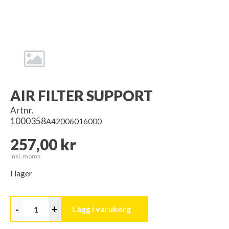
AIR FILTER SUPPORT
Artnr.
1000358
A42006016000
257,00 kr
Inkl. moms
I lager
-
+
Lägg i varukorg