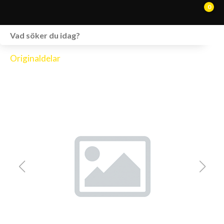
0
WEBSHOP
Originaldelar
FORDON I LAGER
SPRÄNGSKISSER
VERKSTAD
VÅRA BRANDS
KONTAKT