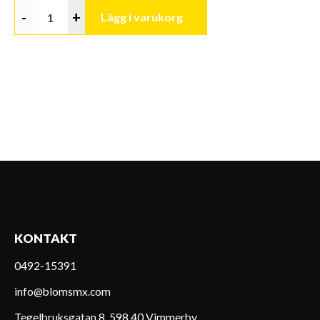
-
+
Lägg i varukorg
KONTAKT
0492-15391
info@blomsmx.com
Tegelbruksgatan 8, 598 40 Vimmerby