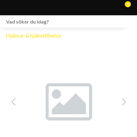
0
WEBSHOP
Hjälmar & hjälmtillbehör
FORDON I LAGER
SPRÄNGSKISSER
VERKSTAD
VÅRA BRANDS
KONTAKT