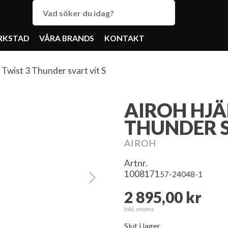
RKSTAD
VÅRA BRANDS
KONTAKT
 Twist 3 Thunder svart vit S
AIROH HJÄ
THUNDER S
AIROH
Artnr.
1008171
57-24048-1
2 895,00 kr
Inkl. moms
Slut i lager