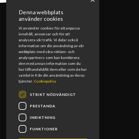
Denna webbplats
använder cookies
Vi använder cookies för att anpassa
innehåll, annonser och för att
KONTAKT
analysera vår trafik. Vi delar också
information om din användning av vår
webbplats med våra reklam- och
0492-15391
analyspartners som kan kombinera
den med annan information som du
info@blomsmx.com
har tillhandahållit dem eller som de har
samlat in från din användning av deras
Tegelbruksgatan 8, 598 40 Vimmerby
tjänster.
Cookiepolicy
STRIKT NÖDVÄNDIGT
PRESTANDA
INRIKTNING
FUNKTIONER