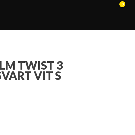
0
LM TWIST 3
VART VIT S