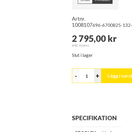
Artnr.
1008107
696-6700825-132
2 795,00 kr
Inkl. moms
Slut i lager
-
+
Lägg i var
SPECIFIKATION