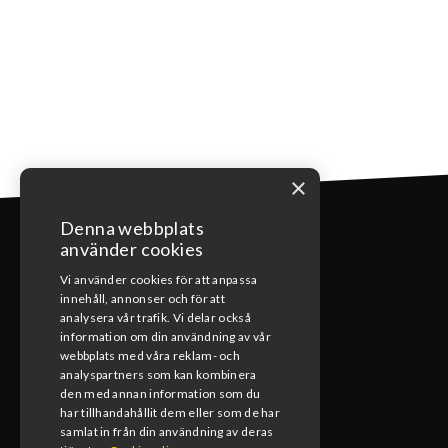
×
Denna webbplats
använder cookies
Vi använder cookies för att anpassa
innehåll, annonser och för att
KONTAKT
analysera vår trafik. Vi delar också
information om din användning av vår
webbplats med våra reklam- och
0492-15391
analyspartners som kan kombinera
den med annan information som du
info@blomsmx.com
har tillhandahållit dem eller som de har
samlat in från din användning av deras
Tegelbruksgatan 8, 598 40 Vimmerby