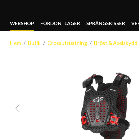
WEBSHOP
FORDON I LAGER
SPRÄNGSKISSER
VE
Hem
Butik
Crossutrustning
Bröst & Axelskydd