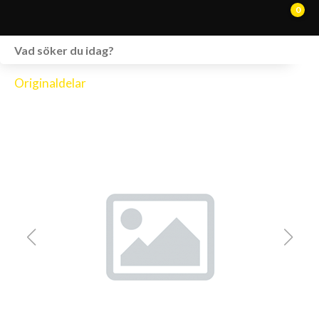
0
WEBSHOP
Originaldelar
FORDON I LAGER
SPRÄNGSKISSER
VERKSTAD
VÅRA BRANDS
KONTAKT