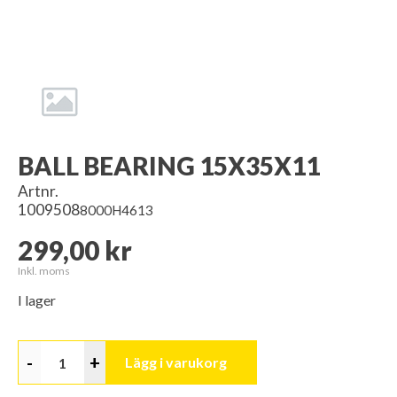
BALL BEARING 15X35X11
Artnr.
1009508
8000H4613
299,00 kr
Inkl. moms
I lager
-
+
Lägg i varukorg