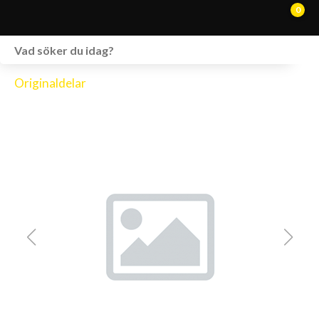
0
WEBSHOP
Originaldelar
FORDON I LAGER
SPRÄNGSKISSER
VERKSTAD
VÅRA BRANDS
KONTAKT