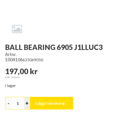
BALL BEARING 6905 J1LLUC3
Artnr.
1004106
625069050
197,00 kr
Inkl. moms
I lager
-
+
Lägg i varukorg