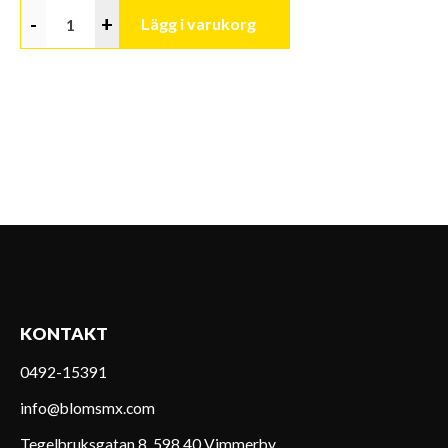
-
+
Lägg i varukorg
KONTAKT
0492-15391
info@blomsmx.com
Tegelbruksgatan 8, 598 40 Vimmerby