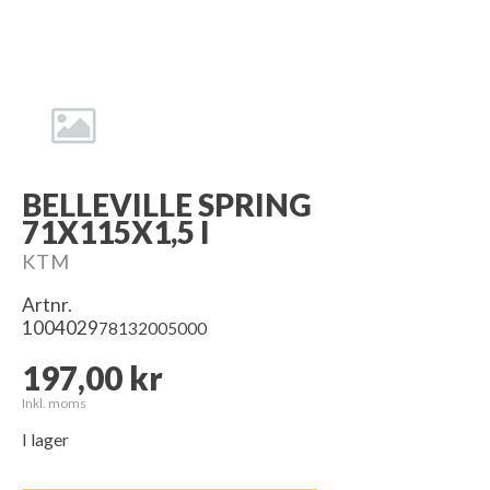
BELLEVILLE SPRING
71X115X1,5 I
KTM
Artnr.
1004029
78132005000
197,00 kr
Inkl. moms
I lager