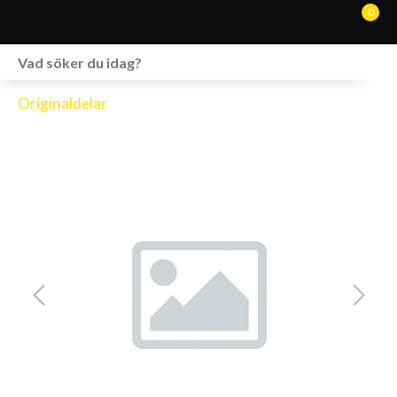
0
WEBSHOP
Originaldelar
FORDON I LAGER
SPRÄNGSKISSER
VERKSTAD
VÅRA BRANDS
KONTAKT