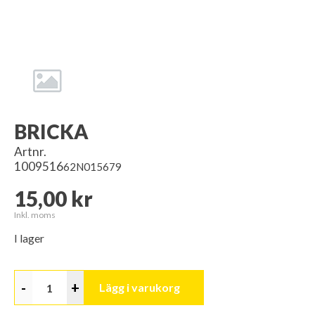
BRICKA
Artnr.
1009516
62N015679
15,00 kr
Inkl. moms
I lager
-
+
Lägg i varukorg