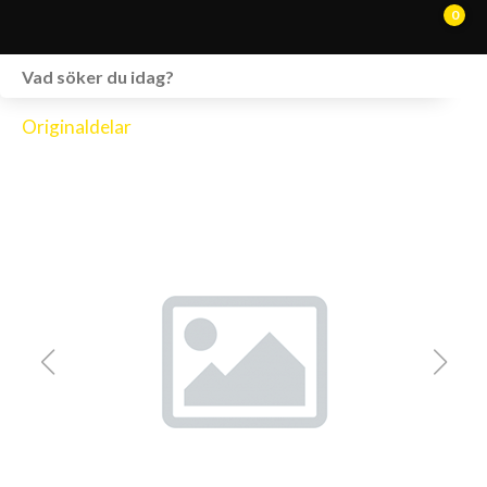
0
WEBSHOP
Originaldelar
FORDON I LAGER
SPRÄNGSKISSER
VERKSTAD
VÅRA BRANDS
KONTAKT