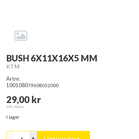
BUSH 6X11X16X5 MM
KTM
Artnr.
1001080
79608052000
29,00 kr
Inkl. moms
I lager
-
+
Lägg i varukorg