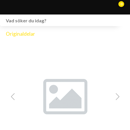
0
WEBSHOP
Originaldelar
FORDON I LAGER
SPRÄNGSKISSER
VERKSTAD
VÅRA BRANDS
KONTAKT