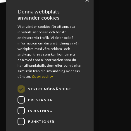
Denna webbplats
använder cookies
Vi använder cookies för att anpassa
innehåll, annonser och för att
KONTAKT
analysera vår trafik. Vi delar också
information om din användning av vår
webbplats med våra reklam- och
0492-15391
analyspartners som kan kombinera
den med annan information som du
info@blomsmx.com
har tillhandahållit dem eller som de har
samlat in från din användning av deras
Tegelbruksgatan 8, 598 40 Vimmerby
tjänster.
Cookiepolicy
STRIKT NÖDVÄNDIGT
PRESTANDA
INRIKTNING
FUNKTIONER