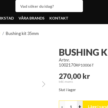
RKSTAD
VÅRA BRANDS
KONTAKT
r
Bushing kit 35mm
BUSHING K
Artnr.
1002170
RP10006T
270,00 kr
Inkl. moms
Slut i lager
-
+
Lägg i var