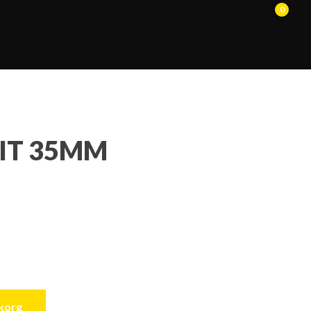
0
IT 35MM
ukorg