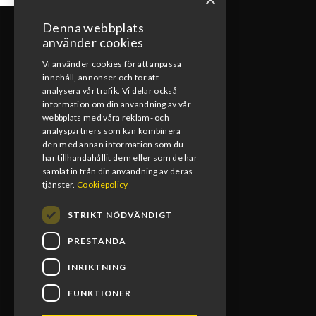
Denna webbplats
använder cookies
Vi använder cookies för att anpassa
innehåll, annonser och för att
KONTAKT
analysera vår trafik. Vi delar också
information om din användning av vår
webbplats med våra reklam- och
0492-15391
analyspartners som kan kombinera
den med annan information som du
info@blomsmx.com
har tillhandahållit dem eller som de har
samlat in från din användning av deras
Tegelbruksgatan 8, 598 40 Vimmerby
tjänster.
Cookiepolicy
STRIKT NÖDVÄNDIGT
PRESTANDA
INRIKTNING
FUNKTIONER