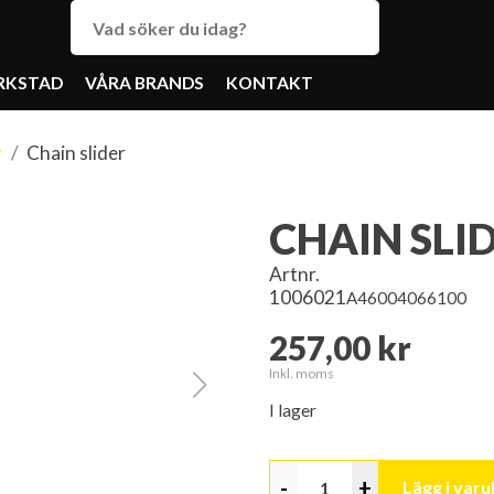
RKSTAD
VÅRA BRANDS
KONTAKT
r
Chain slider
CHAIN SLI
Artnr.
1006021
A46004066100
257,00 kr
Inkl. moms
I lager
-
+
Lägg i var