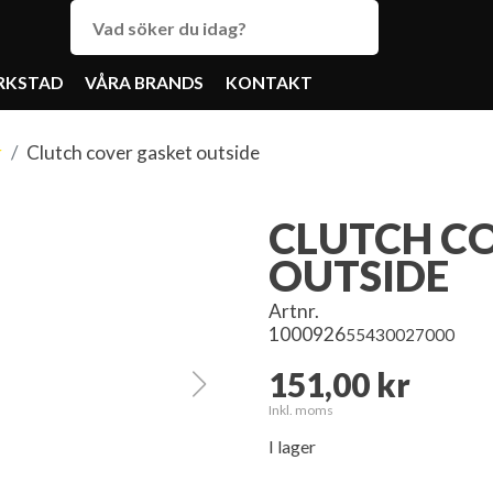
RKSTAD
VÅRA BRANDS
KONTAKT
r
Clutch cover gasket outside
CLUTCH C
OUTSIDE
Artnr.
1000926
55430027000
151,00 kr
Inkl. moms
I lager