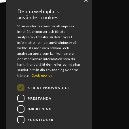
Denna webbplats
använder cookies
Vi använder cookies för att anpassa
innehåll, annonser och för att
KONTAKT
analysera vår trafik. Vi delar också
information om din användning av vår
webbplats med våra reklam- och
0492-15391
analyspartners som kan kombinera
den med annan information som du
info@blomsmx.com
har tillhandahållit dem eller som de har
samlat in från din användning av deras
Tegelbruksgatan 8, 598 40 Vimmerby
tjänster.
Cookiepolicy
STRIKT NÖDVÄNDIGT
PRESTANDA
INRIKTNING
FUNKTIONER