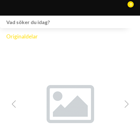
0
WEBSHOP
Originaldelar
FORDON I LAGER
SPRÄNGSKISSER
VERKSTAD
VÅRA BRANDS
KONTAKT