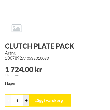
CLUTCH PLATE PACK
Artnr.
1007892
A40532010033
1 724,00 kr
Inkl. moms
I lager
-
+
Lägg i varukorg