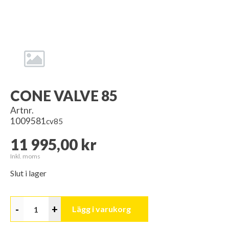
CONE VALVE 85
Artnr.
1009581
cv85
11 995,00 kr
Inkl. moms
Slut i lager
-
+
Lägg i varukorg