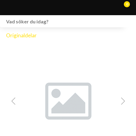
0
WEBSHOP
Originaldelar
FORDON I LAGER
SPRÄNGSKISSER
VERKSTAD
VÅRA BRANDS
KONTAKT