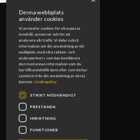
Denna webbplats
använder cookies
Vi använder cookies för att anpassa
innehåll, annonser och för att
KONTAKT
analysera vår trafik. Vi delar också
information om din användning av vår
webbplats med våra reklam- och
0492-15391
analyspartners som kan kombinera
den med annan information som du
info@blomsmx.com
har tillhandahållit dem eller som de har
samlat in från din användning av deras
Tegelbruksgatan 8, 598 40 Vimmerby
tjänster.
Cookiepolicy
STRIKT NÖDVÄNDIGT
PRESTANDA
INRIKTNING
FUNKTIONER