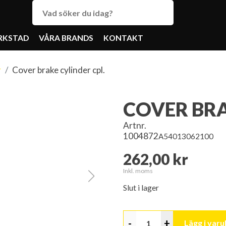
RKSTAD
VÅRA BRANDS
KONTAKT
r
Cover brake cylinder cpl.
COVER BRA
Artnr.
1004872
A54013062100
262,00 kr
Inkl. moms
Slut i lager
-
+
Lägg i var