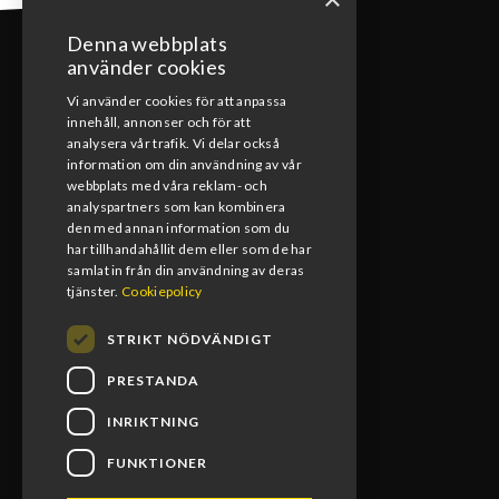
Denna webbplats
använder cookies
Vi använder cookies för att anpassa
innehåll, annonser och för att
KONTAKT
analysera vår trafik. Vi delar också
information om din användning av vår
webbplats med våra reklam- och
0492-15391
analyspartners som kan kombinera
den med annan information som du
info@blomsmx.com
har tillhandahållit dem eller som de har
samlat in från din användning av deras
Tegelbruksgatan 8, 598 40 Vimmerby
tjänster.
Cookiepolicy
STRIKT NÖDVÄNDIGT
PRESTANDA
INRIKTNING
FUNKTIONER