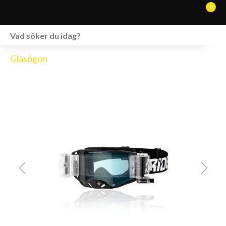
0
WEBSHOP
Glasögon
FORDON I LAGER
SPRÄNGSKISSER
VERKSTAD
VÅRA BRANDS
KONTAKT