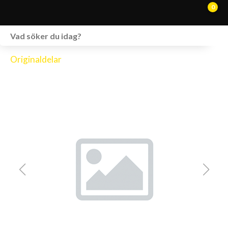
0
WEBSHOP
Originaldelar
FORDON I LAGER
SPRÄNGSKISSER
VERKSTAD
VÅRA BRANDS
KONTAKT