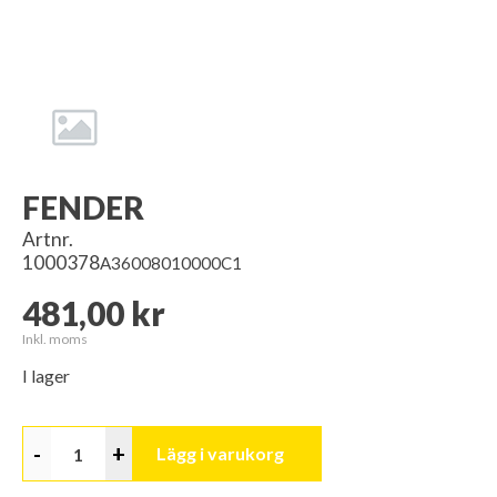
FENDER
Artnr.
1000378
A36008010000C1
481,00 kr
Inkl. moms
I lager
-
+
Lägg i varukorg