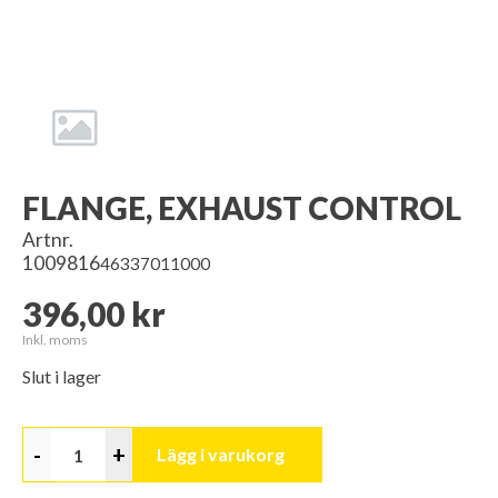
FLANGE, EXHAUST CONTROL
Artnr.
1009816
46337011000
396,00 kr
Inkl. moms
Slut i lager
-
+
Lägg i varukorg