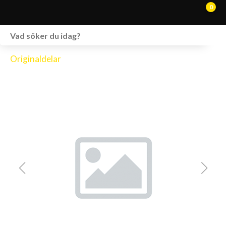
0
WEBSHOP
Originaldelar
FORDON I LAGER
SPRÄNGSKISSER
VERKSTAD
VÅRA BRANDS
KONTAKT