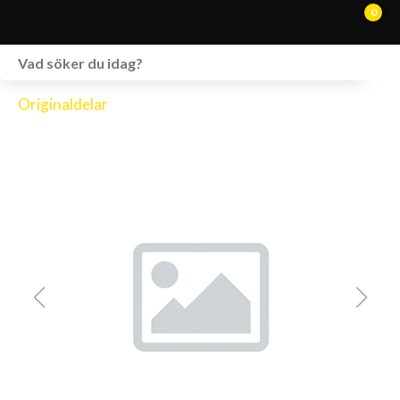
0
WEBSHOP
Originaldelar
FORDON I LAGER
SPRÄNGSKISSER
VERKSTAD
VÅRA BRANDS
KONTAKT