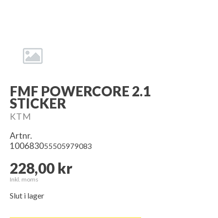
FMF POWERCORE 2.1
STICKER
KTM
Artnr.
1006830
55505979083
228,00 kr
Inkl. moms
Slut i lager