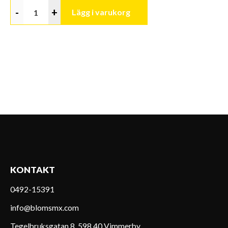
-
+
Lägg i varukorg
KONTAKT
0492-15391
info@blomsmx.com
Tegelbruksgatan 8, 598 40 Vimmerby