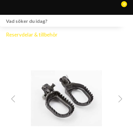
0
WEBSHOP
Reservdelar & tillbehör
FORDON I LAGER
SPRÄNGSKISSER
VERKSTAD
VÅRA BRANDS
KONTAKT