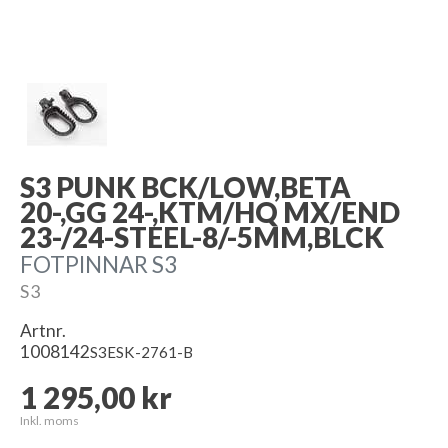
S3 PUNK BCK/LOW,BETA
20-,GG 24-,KTM/HQ MX/END
23-/24-STEEL-8/-5MM,BLCK
FOTPINNAR S3
S3
Artnr.
1008142
S3ESK-2761-B
1 295,00 kr
Inkl. moms