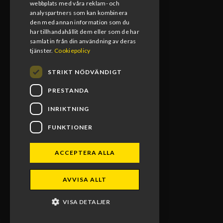
Lunchstängt
webbplats med våra reklam- och
12:00-13:00
analyspartners som kan kombinera
den med annan information som du
har tillhandahållit dem eller som de har
samlat in från din användning av deras
tjänster.
Cookiepolicy
STRIKT NÖDVÄNDIGT
PRESTANDA
INRIKTNING
FUNKTIONER
BLOMS MX RACING 2026. ALL RIGHTS RESERVED.
ACCEPTERA ALLA
POWERED BY EMPORI CMS
AVVISA ALLT
VISA DETALJER