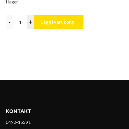
I lager
-
+
Lägg i varukorg
KONTAKT
0492-15391