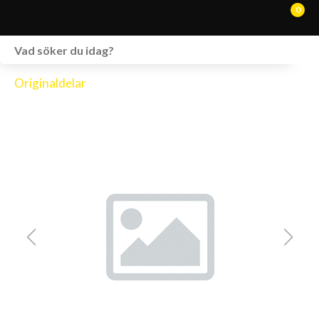
0
WEBSHOP
Originaldelar
FORDON I LAGER
SPRÄNGSKISSER
VERKSTAD
VÅRA BRANDS
KONTAKT