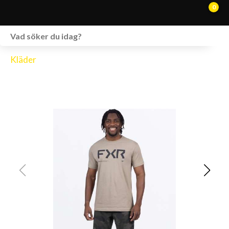
0
WEBSHOP
Kläder
FORDON I LAGER
SPRÄNGSKISSER
VERKSTAD
VÅRA BRANDS
KONTAKT