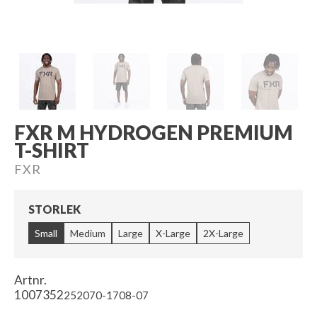
FXR M HYDROGEN PREMIUM
T-SHIRT
FXR
STORLEK
Small
Medium
Large
X-Large
2X-Large
Artnr.
1007352
252070-1708-07