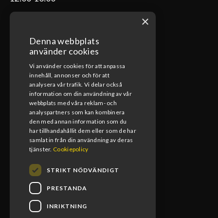
×
Denna webbplats
ÖPPETTIDER VERKSTAD
använder cookies
Vi använder cookies för att anpassa
Måndag-Fredag
innehåll, annonser och för att
08:00-17:00
analysera vår trafik. Vi delar också
information om din användning av vår
Lunchstängt
webbplats med våra reklam- och
12:00-13:00
analyspartners som kan kombinera
den med annan information som du
har tillhandahållit dem eller som de har
samlat in från din användning av deras
tjänster.
Cookiepolicy
STRIKT NÖDVÄNDIGT
PRESTANDA
INRIKTNING