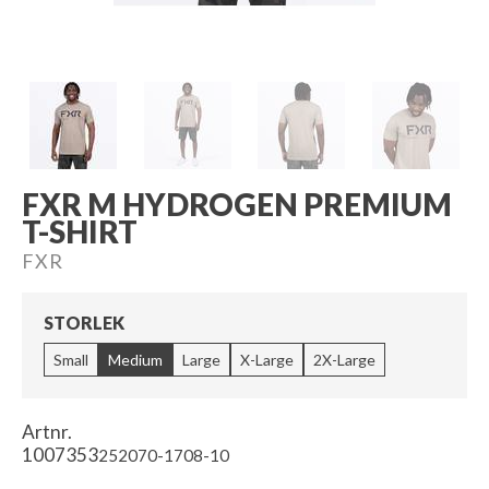
FXR M HYDROGEN PREMIUM
T-SHIRT
FXR
STORLEK
Small
Medium
Large
X-Large
2X-Large
Artnr.
1007353
252070-1708-10