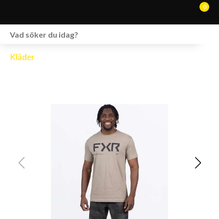
0
WEBSHOP
Kläder
FORDON I LAGER
SPRÄNGSKISSER
VERKSTAD
VÅRA BRANDS
KONTAKT