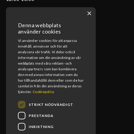
×
Denna webbplats
ÖPPETTIDER VERKSTAD
använder cookies
Vi använder cookies för att anpassa
Måndag-Fredag
innehåll, annonser och för att
08:00-17:00
analysera vår trafik. Vi delar också
information om din användning av vår
Lunchstängt
webbplats med våra reklam- och
12:00-13:00
analyspartners som kan kombinera
den med annan information som du
har tillhandahållit dem eller som de har
samlat in från din användning av deras
tjänster.
Cookiepolicy
STRIKT NÖDVÄNDIGT
PRESTANDA
INRIKTNING