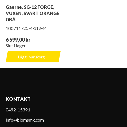
Gaerne, SG-12 FORGE,
VUXEN, SVART ORANGE
GRÅ
1007117
2174-118-44
6 599,00 kr
Slut i lager
Lägg i varukorg
KONTAKT
0492-15391
info@blomsmx.com