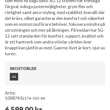
som finns till dags dato. SG-12 stöveln har trendiga
färgval, många justermöjligheter, grym flex och
rörlighet samt aero-styling, med stabilitet överallt där
det krävs, vilket garanterar den komfort och säkerhet
som en motocrossförare behöver, fokusera mindre på
utrustningen och mer på åkningen. På insidan har SG-
12 satt standarden för komfort, support, kvalitet och
är ett hantverk som andra stövlar världen över
knappt kan jämföras med. Gaerne: livet är kort, njut av
turen.
SKOSTORLEK
44
Artnr.
1008743
2174-105-44
6 599,00 kr