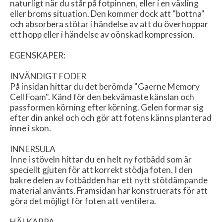
naturligt när du står på fotpinnen, eller i en växling
eller broms situation. Den kommer dock att "bottna"
och absorbera stötar i händelse av att du överhoppar
ett hopp eller i händelse av oönskad kompression.
EGENSKAPER:
INVÄNDIGT FODER
På insidan hittar du det berömda "Gaerne Memory
Cell Foam". Känd för den bekvämaste känslan och
passformen körning efter körning. Gelen formar sig
efter din ankel och och gör att fotens känns planterad
inne i skon.
INNERSULA
Inne i stöveln hittar du en helt ny fotbädd som är
speciellt gjuten för att korrekt stödja foten. I den
bakre delen av fotbädden har ett nytt stötdämpande
material använts. Framsidan har konstruerats för att
göra det möjligt för foten att ventilera.
HÄLKAPPA