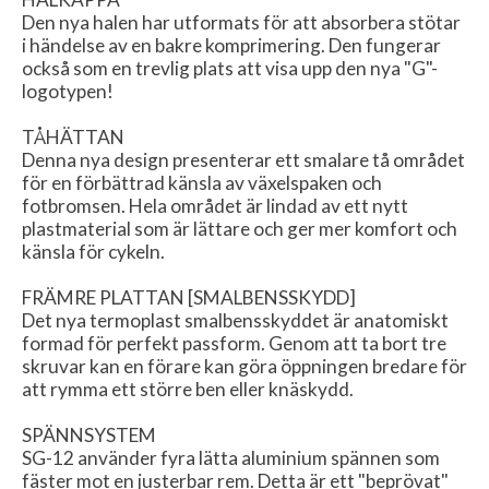
Den nya halen har utformats för att absorbera stötar
i händelse av en bakre komprimering. Den fungerar
också som en trevlig plats att visa upp den nya "G"-
logotypen!
TÅHÄTTAN
Denna nya design presenterar ett smalare tå området
för en förbättrad känsla av växelspaken och
fotbromsen. Hela området är lindad av ett nytt
plastmaterial som är lättare och ger mer komfort och
känsla för cykeln.
FRÄMRE PLATTAN [SMALBENSSKYDD]
Det nya termoplast smalbensskyddet är anatomiskt
formad för perfekt passform. Genom att ta bort tre
skruvar kan en förare kan göra öppningen bredare för
att rymma ett större ben eller knäskydd.
SPÄNNSYSTEM
SG-12 använder fyra lätta aluminium spännen som
fäster mot en justerbar rem. Detta är ett "beprövat"