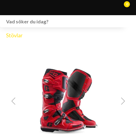
0
WEBSHOP
Stövlar
FORDON I LAGER
SPRÄNGSKISSER
VERKSTAD
VÅRA BRANDS
KONTAKT