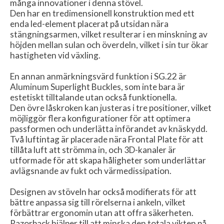
många innovationer i denna stövel.
Den har en tredimensionell konstruktion med ett
enda led-element placerat på utsidan nära
stängningsarmen, vilket resulterar i en minskning av
höjden mellan sulan och överdeln, vilket i sin tur ökar
hastigheten vid växling.
En annan anmärkningsvärd funktion i SG.22 är
Aluminum Superlight Buckles, som inte bara är
estetiskt tilltalande utan också funktionella.
Den övre låskroken kan justeras i tre positioner, vilket
möjliggör flera konfigurationer för att optimera
passformen och underlätta införandet av knäskydd.
Två luftintag är placerade nära Frontal Plate för att
tillåta luft att strömma in, och 3D-kanaler är
utformade för att skapa håligheter som underlättar
avlägsnande av fukt och värmedissipation.
Designen av stöveln har också modifierats för att
bättre anpassa sig till rörelserna i ankeln, vilket
förbättrar ergonomin utan att offra säkerheten.
Razorback hjälper till att minska den totala vikten på