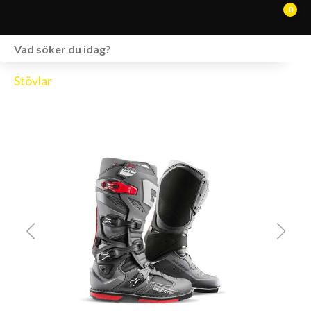
0
WEBSHOP
Stövlar
FORDON I LAGER
SPRÄNGSKISSER
VERKSTAD
VÅRA BRANDS
KONTAKT