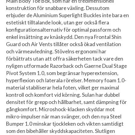
Main Body Toe Box, som har en tredimensionell
konstruktion för snabbare växling. Dessutom
erbjuder de Aluminium Superlight Buckles inte bara en
estetiskt tilltalande look, utan ger också flera
konfigurationsalternativ för optimal passform och
enkel insättning av knäskydd. Den nya Frontal Shin
Guard och Air Vents tillåter också ökad ventilation
och värmeavledning. Stövelns ergonomi har
förbättrats utan att offra säkerheten tack vare den
nyligen utformade Razorback och Gaerne Dual Stage
Pivot System 1.0, som begränsar hyperextension,
hyperflexion och laterala rörelser. Memory foam 1.0-
material stabiliserar hela foten, vilket ger maximal
kontroll och komfort vid körning. Sulan har dubbel
densitet för grepp och hållbarhet, samt dämpning för
gångkomfort. Microshock-klacken skyddar mot
mikro-impulser när man svänger, och den nya Steel
Bumper 1.0 minskar tjockleken och vikten samtidigt
som den bibehåller skyddskapaciteten. Slutligen