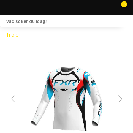
0
WEBSHOP
Tröjor
FORDON I LAGER
SPRÄNGSKISSER
VERKSTAD
VÅRA BRANDS
KONTAKT