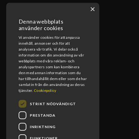
×
Denna webbplats
ÖPPETTIDER VERKSTAD
använder cookies
Vi använder cookies för att anpassa
Måndag-Fredag
innehåll, annonser och för att
08:00-17:00
analysera vår trafik. Vi delar också
information om din användning av vår
Lunchstängt
webbplats med våra reklam- och
12:00-13:00
analyspartners som kan kombinera
den med annan information som du
har tillhandahållit dem eller som de har
samlat in från din användning av deras
tjänster.
Cookiepolicy
STRIKT NÖDVÄNDIGT
PRESTANDA
INRIKTNING
FUNKTIONER