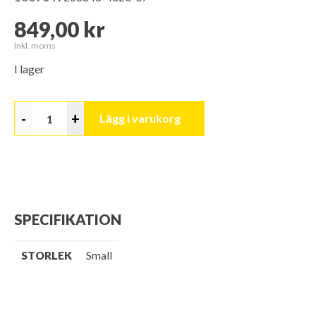
849,00 kr
Inkl. moms
I lager
-
+
Lägg i varukorg
SPECIFIKATION
STORLEK
Small