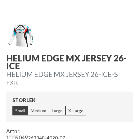
HELIUM EDGE MX JERSEY 26-
ICE
HELIUM EDGE MX JERSEY 26-ICE-S
FXR
STORLEK
Small
Medium
Large
X-Large
Artnr.
1009049
263348-4020-07