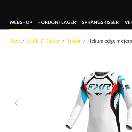
WEBSHOP
FORDON I LAGER
SPRÄNGSKISSER
VE
Hem
Butik
Kläder
Tröjor
Helium edge mx jers