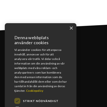
×
Denna webbplats
använder cookies
Vi använder cookies för att anpassa
innehåll, annonser och för att
KONTAKT
analysera vår trafik. Vi delar också
information om din användning av vår
webbplats med våra reklam- och
0492-15391
analyspartners som kan kombinera
den med annan information som du
info@blomsmx.com
har tillhandahållit dem eller som de har
samlat in från din användning av deras
Tegelbruksgatan 8, 598 40 Vimmerby
tjänster.
Cookiepolicy
STRIKT NÖDVÄNDIGT