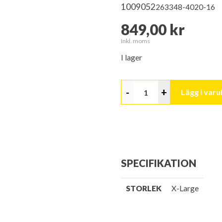
1009052
263348-4020-16
849,00 kr
Inkl. moms
I lager
-
+
Lägg i var
SPECIFIKATION
STORLEK
X-Large