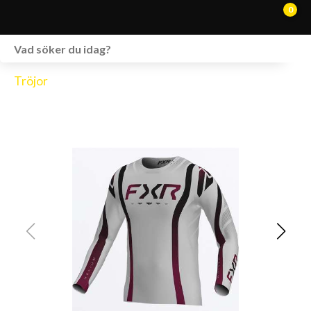
Helium infinity mx jersey 26-silver
0
WEBSHOP
Tröjor
FORDON I LAGER
SPRÄNGSKISSER
VERKSTAD
VÅRA BRANDS
KONTAKT