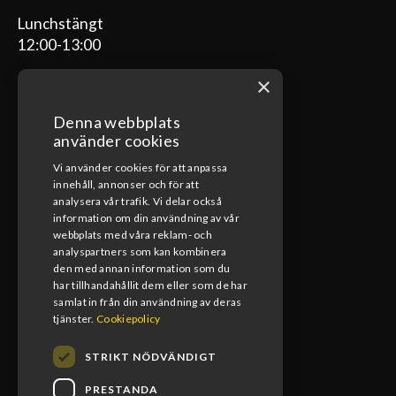
Lunchstängt
12:00-13:00
×
Denna webbplats
ÖPPETTIDER VERKSTAD
använder cookies
Vi använder cookies för att anpassa
Måndag-Fredag
innehåll, annonser och för att
08:00-17:00
analysera vår trafik. Vi delar också
information om din användning av vår
Lunchstängt
webbplats med våra reklam- och
12:00-13:00
analyspartners som kan kombinera
den med annan information som du
har tillhandahållit dem eller som de har
samlat in från din användning av deras
tjänster.
Cookiepolicy
STRIKT NÖDVÄNDIGT
PRESTANDA