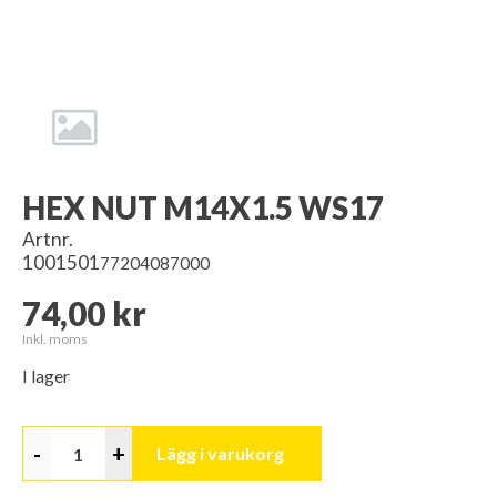
HEX NUT M14X1.5 WS17
Artnr.
1001501
77204087000
74,00 kr
Inkl. moms
I lager
-
+
Lägg i varukorg