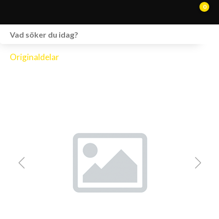
0
WEBSHOP
Originaldelar
FORDON I LAGER
SPRÄNGSKISSER
VERKSTAD
VÅRA BRANDS
KONTAKT