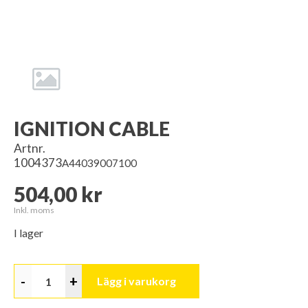
IGNITION CABLE
Artnr.
1004373
A44039007100
504,00 kr
Inkl. moms
I lager
-
+
Lägg i varukorg