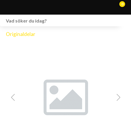
0
WEBSHOP
Originaldelar
FORDON I LAGER
SPRÄNGSKISSER
VERKSTAD
VÅRA BRANDS
KONTAKT