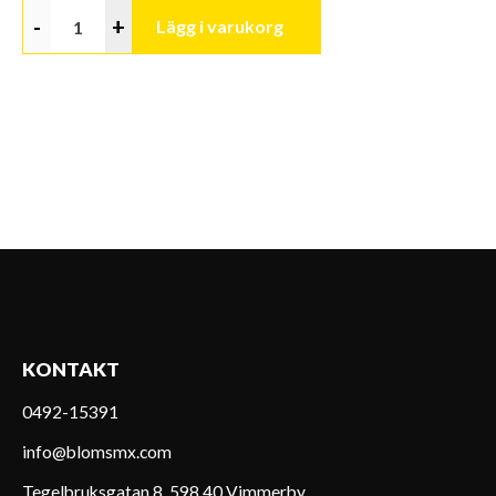
-
+
Lägg i varukorg
KONTAKT
0492-15391
info@blomsmx.com
Tegelbruksgatan 8, 598 40 Vimmerby