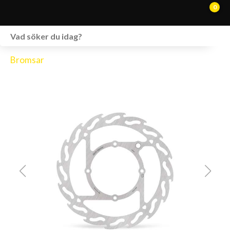
0
WEBSHOP
Bromsar
FORDON I LAGER
SPRÄNGSKISSER
VERKSTAD
VÅRA BRANDS
KONTAKT