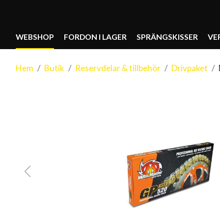
WEBSHOP
FORDON I LAGER
SPRÄNGSKISSER
VE
Hem
Butik
Reservdelar & tillbehör
Drivpaket