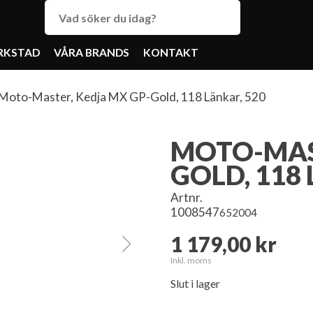
RKSTAD
VÅRA BRANDS
KONTAKT
Moto-Master, Kedja MX GP-Gold, 118 Länkar, 520
MOTO-MAST
GOLD, 118
Artnr.
1008547
652004
1 179,00 kr
Inkl. moms
Slut i lager