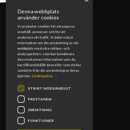
Denna webbplats
använder cookies
Vi använder cookies för att anpassa
innehåll, annonser och för att
KONTAKT
analysera vår trafik. Vi delar också
information om din användning av vår
webbplats med våra reklam- och
0492-15391
analyspartners som kan kombinera
den med annan information som du
info@blomsmx.com
har tillhandahållit dem eller som de har
samlat in från din användning av deras
Tegelbruksgatan 8, 598 40 Vimmerby
tjänster.
Cookiepolicy
STRIKT NÖDVÄNDIGT
PRESTANDA
INRIKTNING
FUNKTIONER