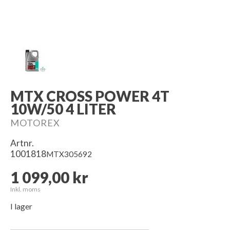
MTX CROSS POWER 4T
10W/50 4 LITER
MOTOREX
Artnr.
1001818
MTX305692
1 099,00 kr
Inkl. moms
I lager