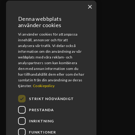
×
Denna webbplats
ÖPPETTIDER VERKSTAD
använder cookies
Vi använder cookies för att anpassa
Måndag-Fredag
innehåll, annonser och för att
08:00-17:00
analysera vår trafik. Vi delar också
information om din användning av vår
Lunchstängt
webbplats med våra reklam- och
12:00-13:00
analyspartners som kan kombinera
den med annan information som du
har tillhandahållit dem eller som de har
samlat in från din användning av deras
tjänster.
Cookiepolicy
STRIKT NÖDVÄNDIGT
PRESTANDA
INRIKTNING
FUNKTIONER