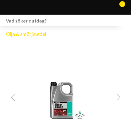
0
WEBSHOP
Olja & smörjmedel
FORDON I LAGER
SPRÄNGSKISSER
VERKSTAD
VÅRA BRANDS
KONTAKT