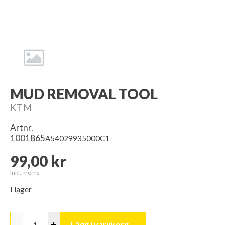
MUD REMOVAL TOOL
KTM
Artnr.
1001865
A54029935000C1
99,00 kr
Inkl. moms
I lager
-
+
Lägg i varukorg