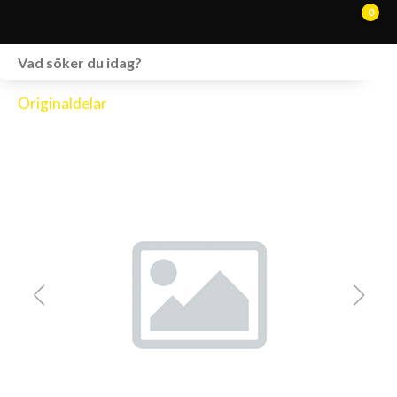
0
WEBSHOP
Originaldelar
FORDON I LAGER
SPRÄNGSKISSER
VERKSTAD
VÅRA BRANDS
KONTAKT