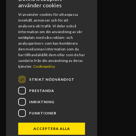
ÖPPETTIDER VERKSTAD
använder cookies
Vi använder cookies för att anpassa
Måndag-Fredag
innehåll, annonser och för att
08:00-17:00
analysera vår trafik. Vi delar också
information om din användning av vår
Lunchstängt
webbplats med våra reklam- och
12:00-13:00
analyspartners som kan kombinera
den med annan information som du
har tillhandahållit dem eller som de har
samlat in från din användning av deras
tjänster.
Cookiepolicy
STRIKT NÖDVÄNDIGT
PRESTANDA
INRIKTNING
FUNKTIONER
BLOMS MX RACING 2026. ALL RIGHTS RESERVED.
ACCEPTERA ALLA
POWERED BY EMPORI CMS