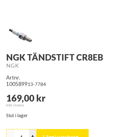
NGK TÄNDSTIFT CR8EB
NGK
Artnr.
1005899
13-7784
169,00 kr
Inkl. moms
Slut i lager
-
+
Lägg i varukorg