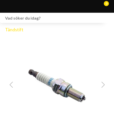
0
WEBSHOP
Tändstift
FORDON I LAGER
SPRÄNGSKISSER
VERKSTAD
VÅRA BRANDS
KONTAKT