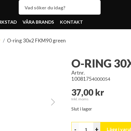
RKSTAD
VÅRA BRANDS
KONTAKT
r
O-ring 30x2 FKM90 green
O-RING 30
Artnr.
1008175
4000054
37,00 kr
Inkl. moms
Slut i lager
-
+
Lägg i var