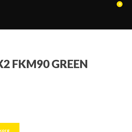
0
X2 FKM90 GREEN
ukorg