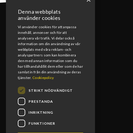
Denna webbplats
använder cookies
Vi använder cookies för att anpassa
innehåll, annonser och för att
KONTAKT
analysera vår trafik. Vi delar också
information om din användning av vår
webbplats med våra reklam- och
0492-15391
analyspartners som kan kombinera
den med annan information som du
info@blomsmx.com
har tillhandahållit dem eller som de har
samlat in från din användning av deras
Tegelbruksgatan 8, 598 40 Vimmerby
tjänster.
Cookiepolicy
STRIKT NÖDVÄNDIGT
PRESTANDA
INRIKTNING
FUNKTIONER