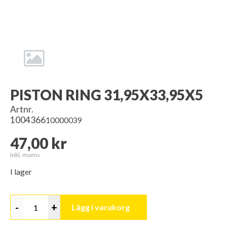
PISTON RING 31,95X33,95X5
Artnr.
1004366
10000039
47,00 kr
Inkl. moms
I lager
-
+
Lägg i varukorg