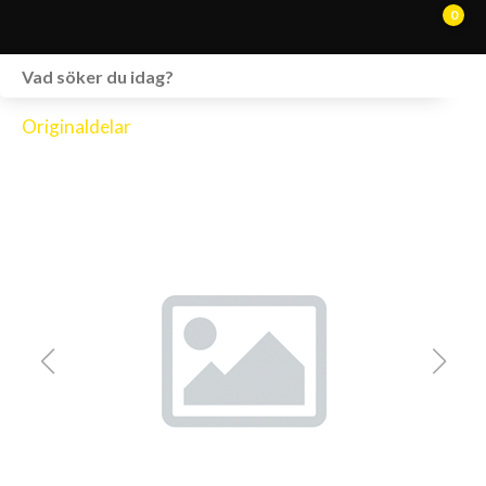
0
WEBSHOP
Originaldelar
FORDON I LAGER
SPRÄNGSKISSER
VERKSTAD
VÅRA BRANDS
KONTAKT