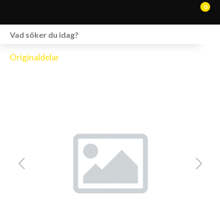
0
WEBSHOP
Originaldelar
FORDON I LAGER
SPRÄNGSKISSER
VERKSTAD
VÅRA BRANDS
KONTAKT