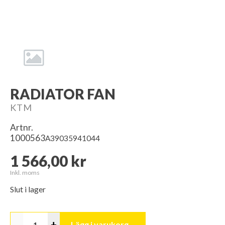
RADIATOR FAN
KTM
Artnr.
1000563
A39035941044
1 566,00 kr
Inkl. moms
Slut i lager
-
+
Lägg i varukorg