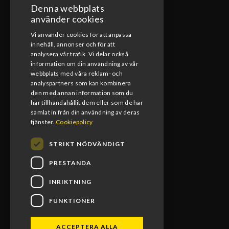
Denna webbplats
ÖPPETTIDER VERKSTAD
använder cookies
Vi använder cookies för att anpassa
Måndag-Fredag
innehåll, annonser och för att
08:00-17:00
analysera vår trafik. Vi delar också
information om din användning av vår
Lunchstängt
webbplats med våra reklam- och
12:00-13:00
analyspartners som kan kombinera
den med annan information som du
har tillhandahållit dem eller som de har
samlat in från din användning av deras
tjänster.
Cookiepolicy
STRIKT NÖDVÄNDIGT
PRESTANDA
INRIKTNING
FUNKTIONER
BLOMS MX RACING 2026. ALL RIGHTS RESERVED.
ACCEPTERA ALLA