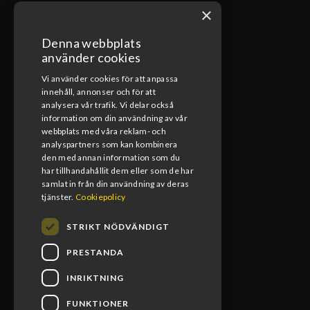
×
Denna webbplats
ÖPPETTIDER VERKSTAD
använder cookies
Vi använder cookies för att anpassa
Måndag-Fredag
innehåll, annonser och för att
08:00-17:00
analysera vår trafik. Vi delar också
information om din användning av vår
Lunchstängt
webbplats med våra reklam- och
12:00-13:00
analyspartners som kan kombinera
den med annan information som du
har tillhandahållit dem eller som de har
samlat in från din användning av deras
tjänster.
Cookiepolicy
STRIKT NÖDVÄNDIGT
PRESTANDA
INRIKTNING
FUNKTIONER