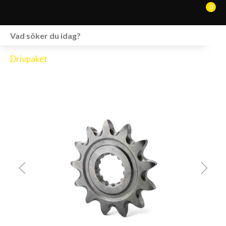
0
WEBSHOP
Drivpaket
FORDON I LAGER
SPRÄNGSKISSER
VERKSTAD
VÅRA BRANDS
KONTAKT