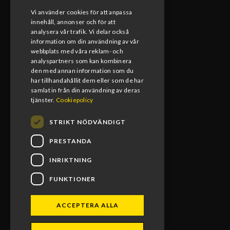
Vi använder cookies för att anpassa
innehåll, annonser och för att
KONTAKT
analysera vår trafik. Vi delar också
information om din användning av vår
webbplats med våra reklam- och
0492-15391
analyspartners som kan kombinera
den med annan information som du
info@blomsmx.com
har tillhandahållit dem eller som de har
samlat in från din användning av deras
Tegelbruksgatan 8, 598 40 Vimmerby
tjänster.
Cookiepolicy
STRIKT NÖDVÄNDIGT
PRESTANDA
INRIKTNING
FUNKTIONER
ACCEPTERA ALLA