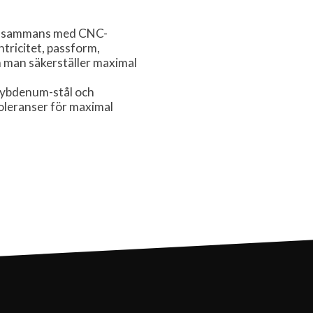
illsammans med CNC-
tricitet, passform,
 man säkerställer maximal
lybdenum-stål och
leranser för maximal