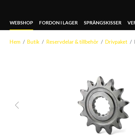
WEBSHOP
FORDON I LAGER
SPRÄNGSKISSER
VE
Hem
Butik
Reservdelar & tillbehör
Drivpaket