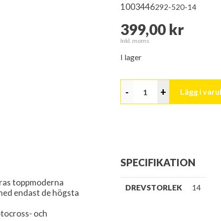
1003446
292-520-14
399,00 kr
Inkl. moms
I lager
-
+
Lägg i var
SPECIFIKATION
deras toppmoderna
DREVSTORLEK
14
med endast de högsta
otocross- och