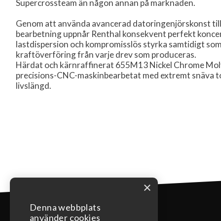
Supercrossteam än någon annan på marknaden.
Genom att använda avancerad datoringenjörskonst t
bearbetning uppnår Renthal konsekvent perfekt koncen
lastdispersion och kompromisslös styrka samtidigt som
kraftöverföring från varje drev som produceras.
Härdat och kärnraffinerat 655M13 Nickel Chrome Mo
precisions-CNC-maskinbearbetat med extremt snäva to
livslängd.
×
Denna webbplats
använder cookies