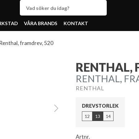
RKSTAD
VÅRA BRANDS
KONTAKT
Renthal, framdrev, 520
RENTHAL, 
RENTHAL, FRA
RENTHAL
DREVSTORLEK
12
13
14
Artnr.