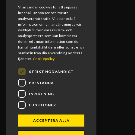
Vi använder cookies för att anpassa
innehåll, annonser och för att
KONTAKT
analysera vår trafik. Vi delar också
information om din användning av vår
webbplats med våra reklam- och
0492-15391
analyspartners som kan kombinera
den med annan information som du
info@blomsmx.com
har tillhandahållit dem eller som de har
samlat in från din användning av deras
Tegelbruksgatan 8, 598 40 Vimmerby
tjänster.
Cookiepolicy
STRIKT NÖDVÄNDIGT
PRESTANDA
INRIKTNING
FUNKTIONER
ACCEPTERA ALLA