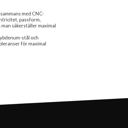
illsammans med CNC-
tricitet, passform,
 man säkerställer maximal
lybdenum-stål och
leranser för maximal