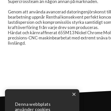
Supercrossteam än någon annan på marknaden.
Genom att använda avancerad datoringenjörskonst t
bearbetning uppnår Renthal konsekvent perfekt koncen
lastdispersion och kompromisslös styrka samtidigt som
kraftöverföring från varje drev som produceras.
Härdat och kärnraffinerat 655M13 Nickel Chrome Mo
precisions-CNC-maskinbearbetat med extremt snäva to
livslängd.
×
Denna webbplats
använder cookies