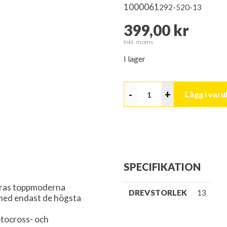
1000061
292-520-13
399,00 kr
Inkl. moms
I lager
-
+
Lägg i var
SPECIFIKATION
deras toppmoderna
DREVSTORLEK
13
med endast de högsta
otocross- och