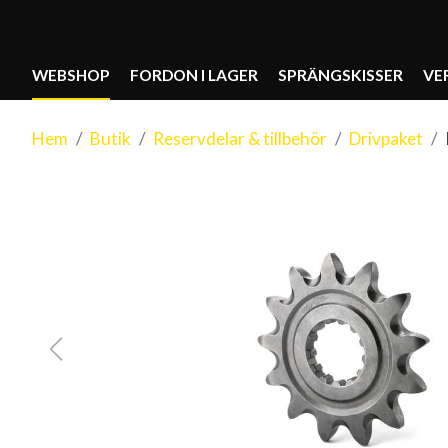
WEBSHOP
FORDON I LAGER
SPRÄNGSKISSER
VE
Hem
Butik
Reservdelar & tillbehör
Drivpaket