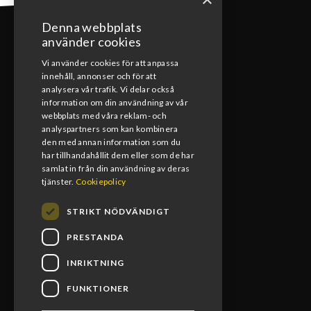
Denna webbplats
använder cookies
Vi använder cookies för att anpassa
innehåll, annonser och för att
KONTAKT
analysera vår trafik. Vi delar också
information om din användning av vår
webbplats med våra reklam- och
0492-15391
analyspartners som kan kombinera
den med annan information som du
info@blomsmx.com
har tillhandahållit dem eller som de har
samlat in från din användning av deras
Tegelbruksgatan 8, 598 40 Vimmerby
tjänster.
Cookiepolicy
STRIKT NÖDVÄNDIGT
PRESTANDA
INRIKTNING
FUNKTIONER