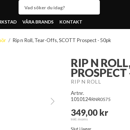
RKSTAD
VÅRA BRANDS
KONTAKT
hör
Rip n Roll, Tear-Offs, SCOTT Prospect - 50pk
RIP N ROLL
PROSPECT 
RIP N ROLL
Artnr.
1010124
RNR0575
349,00 kr
Inkl. moms
Slut i lager