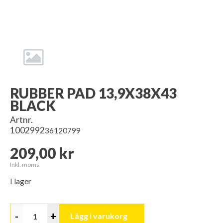
RUBBER PAD 13,9X38X43
BLACK
Artnr.
1002992
36120799
209,00 kr
Inkl. moms
I lager
-
+
Lägg i varukorg