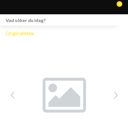
0
WEBSHOP
Originaldelar
FORDON I LAGER
SPRÄNGSKISSER
VERKSTAD
VÅRA BRANDS
KONTAKT