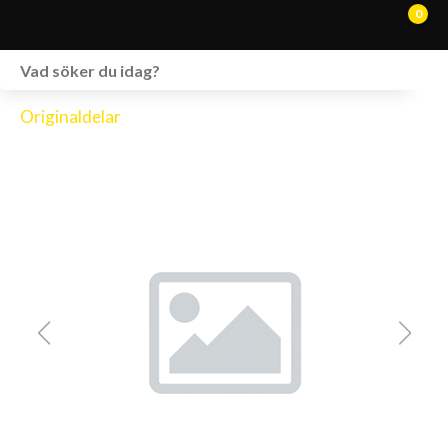
0
WEBSHOP
Originaldelar
FORDON I LAGER
SPRÄNGSKISSER
VERKSTAD
VÅRA BRANDS
KONTAKT