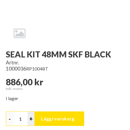
SEAL KIT 48MM SKF BLACK
Artnr.
1000036
RP10048T
886,00 kr
Inkl. moms
I lager
-
+
Lägg i varukorg