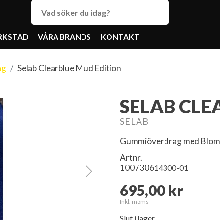
RKSTAD
VÅRA BRANDS
KONTAKT
ag
Selab Clearblue Mud Edition
SELAB CLE
SELAB
Gummiöverdrag med Blom
Artnr.
1007306
14300-01
695,00 kr
Inkl. moms
Slut i lager