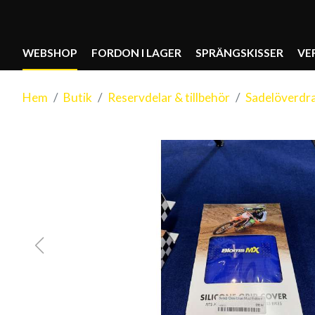
WEBSHOP
FORDON I LAGER
SPRÄNGSKISSER
VE
Hem
Butik
Reservdelar & tillbehör
Sadelöverdr