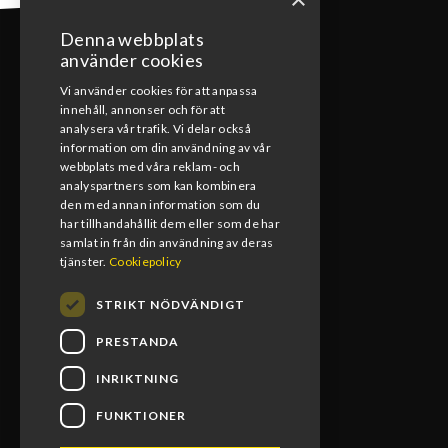
Denna webbplats
använder cookies
Vi använder cookies för att anpassa
innehåll, annonser och för att
KONTAKT
analysera vår trafik. Vi delar också
information om din användning av vår
webbplats med våra reklam- och
0492-15391
analyspartners som kan kombinera
den med annan information som du
info@blomsmx.com
har tillhandahållit dem eller som de har
samlat in från din användning av deras
Tegelbruksgatan 8, 598 40 Vimmerby
tjänster.
Cookiepolicy
STRIKT NÖDVÄNDIGT
PRESTANDA
INRIKTNING
FUNKTIONER