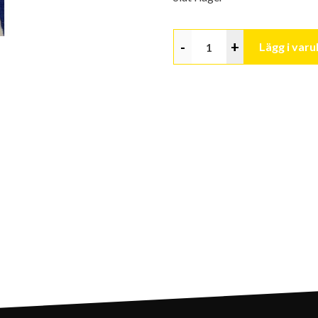
-
+
Lägg i var