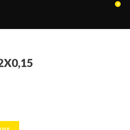
0
2X0,15
ukorg