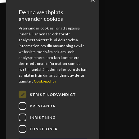
Denna webbplats
använder cookies
Vi använder cookies för att anpassa
innehåll, annonser och för att
KONTAKT
analysera vår trafik. Vi delar också
information om din användning av vår
webbplats med våra reklam- och
0492-15391
analyspartners som kan kombinera
den med annan information som du
info@blomsmx.com
har tillhandahållit dem eller som de har
samlat in från din användning av deras
Tegelbruksgatan 8, 598 40 Vimmerby
tjänster.
Cookiepolicy
STRIKT NÖDVÄNDIGT
PRESTANDA
INRIKTNING
FUNKTIONER