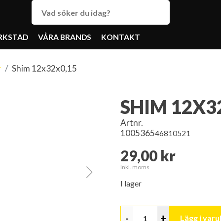
RKSTAD
VÅRA BRANDS
KONTAKT
r
Shim 12x32x0,15
SHIM 12X3
Artnr.
1005365
46810521
29,00 kr
Inkl. moms
I lager
-
+
Lägg i var