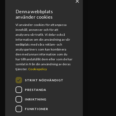
×
Denna webbplats
ÖPPETTIDER VERKSTAD
använder cookies
Vi använder cookies för att anpassa
Måndag-Fredag
innehåll, annonser och för att
08:00-17:00
analysera vår trafik. Vi delar också
information om din användning av vår
Lunchstängt
webbplats med våra reklam- och
12:00-13:00
analyspartners som kan kombinera
den med annan information som du
har tillhandahållit dem eller som de har
samlat in från din användning av deras
tjänster.
Cookiepolicy
STRIKT NÖDVÄNDIGT
PRESTANDA
INRIKTNING
FUNKTIONER