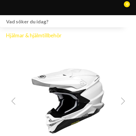
0
WEBSHOP
Hjälmar & hjälmtillbehör
FORDON I LAGER
SPRÄNGSKISSER
VERKSTAD
VÅRA BRANDS
KONTAKT