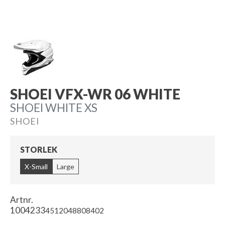
SHOEI VFX-WR 06 WHITE
SHOEI WHITE XS
SHOEI
STORLEK
X-Small
Large
Artnr.
1004233
4512048808402